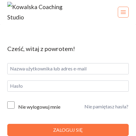
Przeskocz
do
treści
Cześć, witaj z powrotem!
Nie pamiętasz hasła?
Nie wylogowuj mnie
ZALOGUJ SIĘ